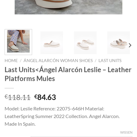
HOME
/
ÁNGEL ALARCÓN WOMAN SHOES
/
LAST UNITS
Last Units<Ángel Alarcón Leslie – Leather
Platforms Mules
Oorspronkelijke
Huidige
118.11
84.63
€
€
prijs
prijs
Model: Leslie Reference: 22075-646H Material:
was:
is:
LeatherSpring Summer 2022 Collection. Angel Alarcon.
€118.11.
€84.63.
Made In Spain.
WISSEN