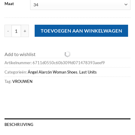
Maat
Last Units<Ángel Alarcón Leslie - Leather Platforms Mules aantal
TOEVOEGEN AAN WINKELWAGEN
Add to wishlist
Artikelnummer:
6711d0550c60b309fd071478393aeef9
Categorieën:
Ángel Alarcón Woman Shoes
,
Last Units
Tag:
VROUWEN
BESCHRIJVING