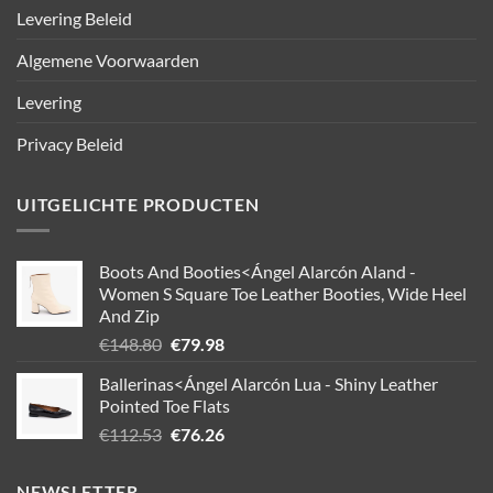
Levering Beleid
Algemene Voorwaarden
Levering
Privacy Beleid
UITGELICHTE PRODUCTEN
Boots And Booties<Ángel Alarcón Aland -
Women S Square Toe Leather Booties, Wide Heel
And Zip
Oorspronkelijke
Huidige
€
148.80
€
79.98
prijs
prijs
Ballerinas<Ángel Alarcón Lua - Shiny Leather
was:
is:
Pointed Toe Flats
€148.80.
€79.98.
Oorspronkelijke
Huidige
€
112.53
€
76.26
prijs
prijs
was:
is:
NEWSLETTER