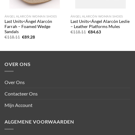
ÁNGEL ALARCÓN WOMAN SHOES
ÁNGEL ALARCÓN WOMAN SHOES
Last Units<Ángel Alarcón
Last Units<Ángel Alarcón Leslie
Farrah – Foamed Wedge
– Leather Platforms Mules
Sandals
Oorspronkelijke
Huidige
€
118.11
€
84.63
prijs
prijs
Oorspronkelijke
Huidige
€
118.11
€
89.28
was:
is:
prijs
prijs
€118.11.
€84.63.
was:
is:
€118.11.
€89.28.
OVER ONS
Over Ons
Contacteer Ons
Mijn Account
ALGEMENE VOORWAARDEN