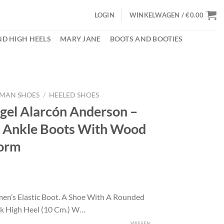
LOGIN
WINKELWAGEN /
€
0.00
D HIGH HEELS
MARY JANE
BOOTS AND BOOTIES
MAN SHOES
/
HEELED SHOES
gel Alarcón Anderson –
 Ankle Boots With Wood
form
elijke
dige
s
n’s Elastic Boot. A Shoe With A Rounded
ck High Heel (10 Cm.) W…
.35.
WISSEN