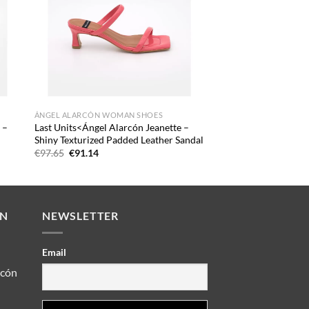
ÁNGEL ALARCÓN WOMAN SHOES
 –
Last Units<Ángel Alarcón Jeanette –
Shiny Texturized Padded Leather Sandal
Oorspronkelijke
Huidige
€
97.65
€
91.14
prijs
prijs
was:
is:
€97.65.
€91.14.
EN
NEWSLETTER
Email
rcón