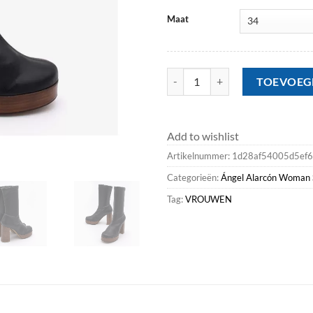
Maat
Heeled Shoes<Ángel Alarcón And
TOEVOEG
Add to wishlist
Artikelnummer:
1d28af54005d5ef
Categorieën:
Ángel Alarcón Woman 
Tag:
VROUWEN