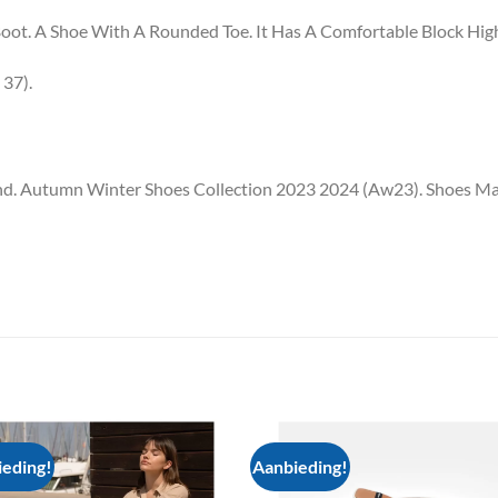
oot. A Shoe With A Rounded Toe. It Has A Comfortable Block High
37).
d. Autumn Winter Shoes Collection 2023 2024 (Aw23). Shoes Mad
eding!
Aanbieding!
Add to
Add
wishlist
wish