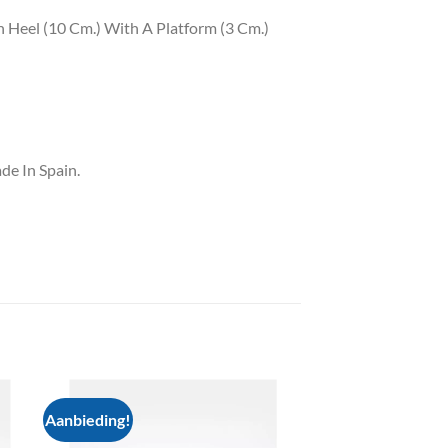
 Heel (10 Cm.) With A Platform (3 Cm.)
e In Spain.
Aanbieding!
 to
Add to
list
wishlist