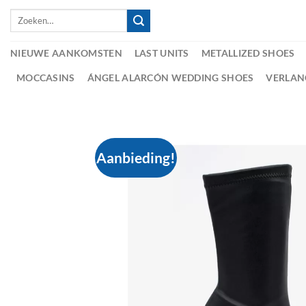
Skip
Zoeken
to
naar:
content
NIEUWE AANKOMSTEN
LAST UNITS
METALLIZED SHOES
MOCCASINS
ÁNGEL ALARCÓN WEDDING SHOES
VERLAN
Aanbieding!