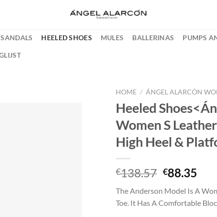
SANDALS
HEELED SHOES
MULES
BALLERINAS
PUMPS AN
GLIJST
HOME
/
ÁNGEL ALARCÓN WO
Heeled Shoes<Án
Add to
Women S Leather
wishlist
High Heel & Plat
Oorspronk
Hui
138.57
88.35
€
€
prijs
prij
The Anderson Model Is A Wome
was:
is:
Toe. It Has A Comfortable Blo
€138.57.
€88