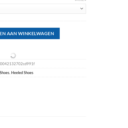
erson - Women S Leather Ankle Boots With Wood High Heel & Platform
EN AAN WINKELWAGEN
60042132702cd991f
Shoes
,
Heeled Shoes