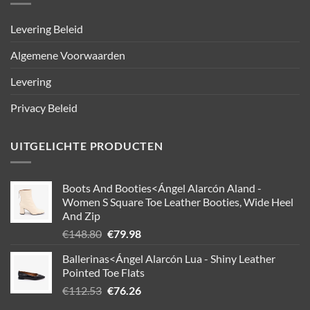
Levering Beleid
Algemene Voorwaarden
Levering
Privacy Beleid
UITGELICHTE PRODUCTEN
Boots And Booties<Ángel Alarcón Aland -
Women S Square Toe Leather Booties, Wide Heel
And Zip
Oorspronkelijke
Huidige
€
148.80
€
79.98
prijs
prijs
Ballerinas<Ángel Alarcón Lua - Shiny Leather
was:
is:
Pointed Toe Flats
€148.80.
€79.98.
Oorspronkelijke
Huidige
€
112.53
€
76.26
prijs
prijs