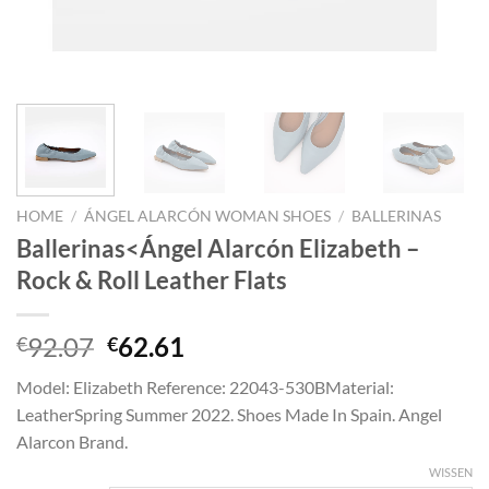
HOME
/
ÁNGEL ALARCÓN WOMAN SHOES
/
BALLERINAS
Ballerinas<Ángel Alarcón Elizabeth –
Rock & Roll Leather Flats
Oorspronkelijke
Huidige
92.07
62.61
€
€
prijs
prijs
Model: Elizabeth Reference: 22043-530BMaterial:
was:
is:
LeatherSpring Summer 2022. Shoes Made In Spain. Angel
€92.07.
€62.61.
Alarcon Brand.
WISSEN