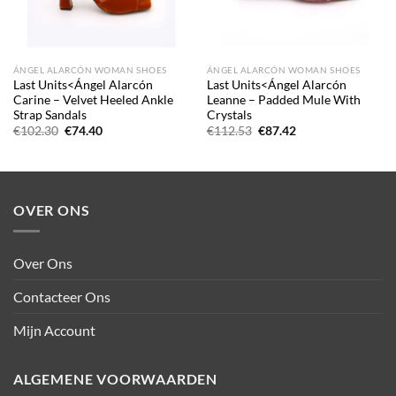
ÁNGEL ALARCÓN WOMAN SHOES
ÁNGEL ALARCÓN WOMAN SHOES
Last Units<Ángel Alarcón
Last Units<Ángel Alarcón
Carine – Velvet Heeled Ankle
Leanne – Padded Mule With
Strap Sandals
Crystals
Oorspronkelijke
Huidige
Oorspronkelijke
Huidige
€
102.30
€
74.40
€
112.53
€
87.42
prijs
prijs
prijs
prijs
was:
is:
was:
is:
€102.30.
€74.40.
€112.53.
€87.42.
OVER ONS
Over Ons
Contacteer Ons
Mijn Account
ALGEMENE VOORWAARDEN