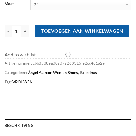
Maat
Ballerinas<Ángel Alarcón Elizabeth - Rock & Roll Leather Flats aantal
TOEVOEGEN AAN WINKELWAGEN
Add to wishlist
Artikelnummer:
cbb8538ea00a09a268315fe2cc481a2e
Categorieën:
Ángel Alarcón Woman Shoes
,
Ballerinas
Tag:
VROUWEN
BESCHRIJVING